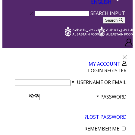
ENGLISH
SEARCH INPUT
Search
MY ACCOUNT
LOGIN
REGISTER
*
USERNAME OR EMAIL
*
PASSWORD
LOST PASSWORD?
REMEMBER ME