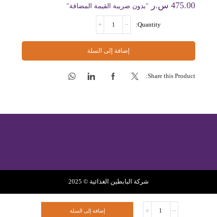
475.00
س.ر
"بدون ضريبة القيمة المضافة"
كمية
شوكولاتة
كوفرتير
أسود
أقراص
إضافة إلى السلة
58%
Share this Product:
شركة البابطين الغذائية © 2025
سياسة الخصوصية
سياسة الاسترجاع
الشروط الخدمة
كمية
إضافة إلى السلة
شوكولاتة