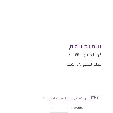
سميد ناعم
كود المنتج: PET-8610
تعبئة المنتج: 12.5 كجم
125.00
س.ر
"بدون ضريبة القيمة المضافة"
كمية
سميد
ناعم