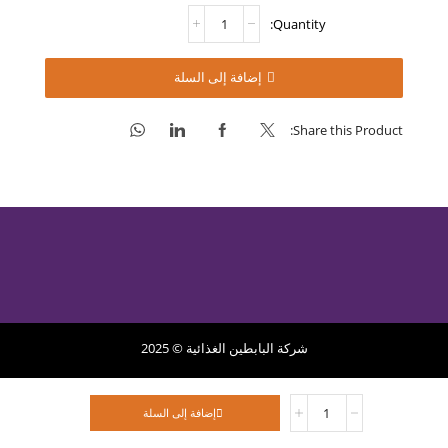
كمية
خليط
الدونات
-
إضافة إلى السلة
كومبليت
Share this Product:
شركة البابطين الغذائية © 2025
سياسة الخصوصية
سياسة الاسترجاع
الشروط الخدمة
كمية
إضافة إلى السلة
خليط
الدونات