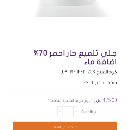
جلي تلميع حار احمر 70%
اضافة ماء
كود المنتج: JWF-187QRED-Z53
تعبئة المنتج: 14 كج
475.00
س.ر
"بدون ضريبة القيمة المضافة"
كمية
جلي
تلميع
حار
احمر
إضافة إلى السلة
70%